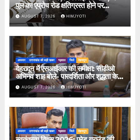
पुल का एप्रोच रोड क्षतिग्रस्त होने पर
PWD के तीन इंजीनियर निलंबित
AUGUST 7, 2026
HIMJYOTI
अफसर
उत्तराखंड की बड़ी खबर
गढ़वाल
जिले
देहरादून
देहरादून में एसआईआर की समीक्षा: सीडीओ
अभिनव शाह बोले- पारदर्शिता और शुद्धता के
साथ पूरा करें मतदाता सूची पुनरीक्षण कार्य
AUGUST 7, 2026
HIMJYOTI
अफसर
उत्तराखंड की बड़ी खबर
गढ़वाल
जिले
देहरादून
स्वतंत्रता दिवस 2026: परेड ग्राउंड की