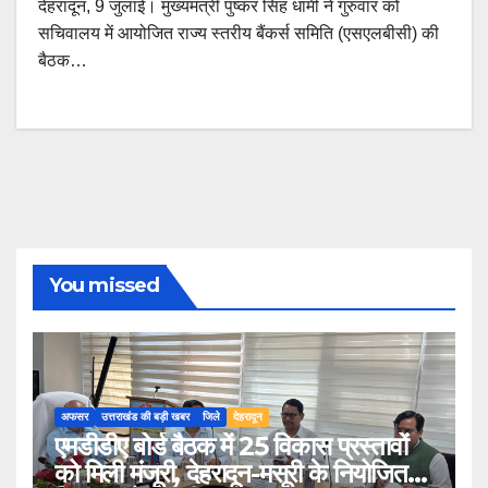
देहरादून, 9 जुलाई। मुख्यमंत्री पुष्कर सिंह धामी ने गुरुवार को
सचिवालय में आयोजित राज्य स्तरीय बैंकर्स समिति (एसएलबीसी) की
बैठक…
You missed
अफसर
उत्तराखंड की बड़ी खबर
जिले
देहरादून
एमडीडीए बोर्ड बैठक में 25 विकास प्रस्तावों
को मिली मंजूरी, देहरादून-मसूरी के नियोजित