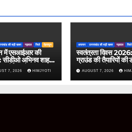
्तराखंड की बड़ी खबर
गढ़वाल
जिले
देहरादून
अफसर
उत्तराखंड की बड़ी खबर
गढ़वाल
जिले
दून में एसआईआर की
स्वतंत्रता दिवस 2026:
षा: सीडीओ अभिनव शाह
ग्राउंड की तैयारियों की 
पारदर्शिता और शुद्धता के
डॉ. आशीष चौहान ने की
ST 7, 2026
HIMJYOTI
AUGUST 7, 2026
HIM
रा करें मतदाता सूची
समीक्षा, अधिकारियों को 
षण कार्य
अहम निर्देश