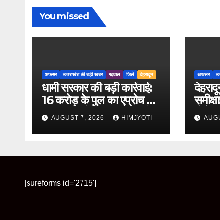
You missed
अफसर
उत्तराखंड की बड़ी खबर
गढ़वाल
जिले
देहरादून
अफसर
उत
धामी सरकार की बड़ी कार्रवाई:
देहरा
16 करोड़ के पुल का एप्रोच रोड
समीक्
क्षतिग्रस्त होने पर PWD के
बोले- 
AUGUST 7, 2026
HIMJYOTI
AUGU
तीन इंजीनियर निलंबित
साथ पू
पुनरीक्
[sureforms id='2715']