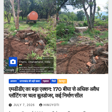
अफसर
उत्तराखंड की बड़ी खबर
गढ़वाल
जिले
देहरादून
एमडीडीए का बड़ा एक्शन: 170 बीघा से अधिक अवैध
प्लॉटिंग पर चला बुलडोजर, कई निर्माण सील
JULY 7, 2026
HIMJYOTI