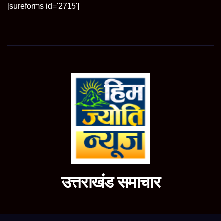
[sureforms id='2715']
उत्तराखंड समाचार