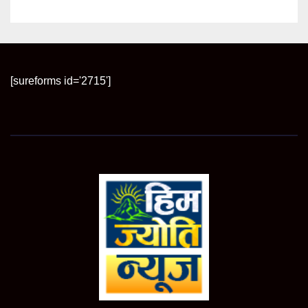
[sureforms id='2715']