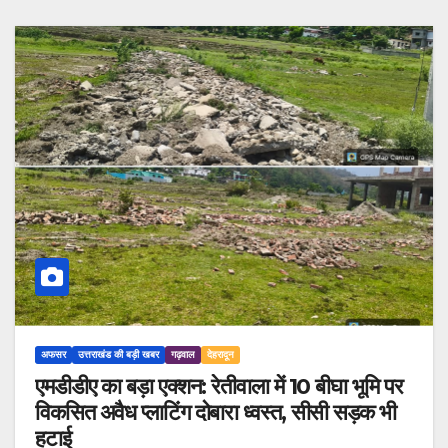
अफसर
उत्तराखंड की बड़ी खबर
गढ़वाल
देहरादून
एमडीडीए का बड़ा एक्शन: रेतीवाला में 10 बीघा भूमि पर
विकसित अवैध प्लाटिंग दोबारा ध्वस्त, सीसी सड़क भी
हटाई