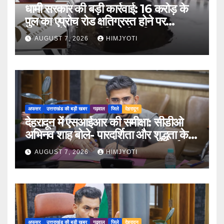
धामी सरकार की बड़ी कार्रवाई: 16 करोड़ के
पुल का एप्रोच रोड क्षतिग्रस्त होने पर
PWD के तीन इंजीनियर निलंबित
AUGUST 7, 2026
HIMJYOTI
अफसर
उत्तराखंड की बड़ी खबर
गढ़वाल
जिले
देहरादून
देहरादून में एसआईआर की समीक्षा: सीडीओ
अभिनव शाह बोले- पारदर्शिता और शुद्धता के
साथ पूरा करें मतदाता सूची पुनरीक्षण कार्य
AUGUST 7, 2026
HIMJYOTI
अफसर
उत्तराखंड की बड़ी खबर
गढ़वाल
जिले
देहरादून