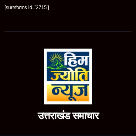
[sureforms id='2715']
उत्तराखंड समाचार