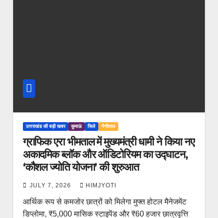
उत्तराखंड की बड़ी खबर
कुमाऊं
जिले
नैनीताल
ग्राफिक एरा भीमताल में मुख्यमंत्री धामी ने किया नए
अकादमिक ब्लॉक और ऑडिटोरियम का उद्घाटन,
‘कौशल ज्योति योजना’ की शुरुआत
JULY 7, 2026
HIMJYOTI
आर्थिक रूप से कमजोर छात्रों को मिलेगा मुफ्त होटल मैनेजमेंट
डिप्लोमा, ₹5,000 मासिक स्टाइपेंड और ₹60 हजार छात्रवृत्ति