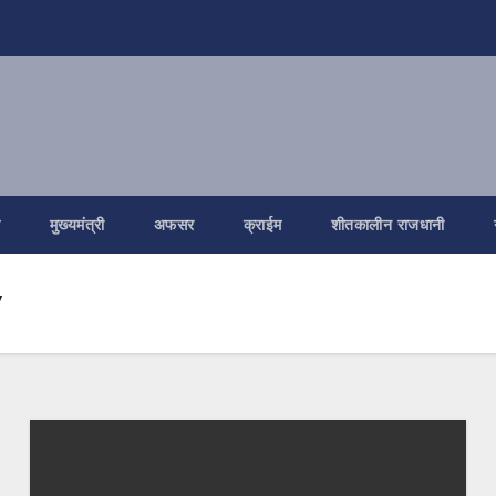
ि
मुख्यमंत्री
अफसर
क्राईम
शीतकालीन राजधानी
y