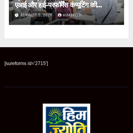
एआई और हाई-परफॉर्मेंस कंप्यूटिंग की
आधुनिक तकनीकें
AUGUST 5, 2026
HIMJYOTI
[sureforms id='2715']