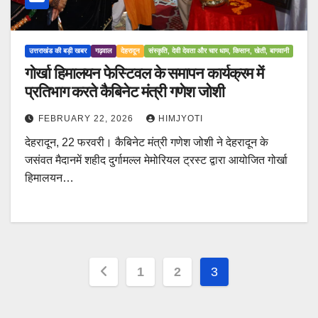
उत्तराखंड की बड़ी खबर
गढ़वाल
देहरादून
संस्कृति, देवी देवता और चार धाम, किसान, खेती, बागवानी
गोर्खा हिमालयन फेस्टिवल के समापन कार्यक्रम में
प्रतिभाग करते कैबिनेट मंत्री गणेश जोशी
FEBRUARY 22, 2026
HIMJYOTI
देहरादून, 22 फरवरी। कैबिनेट मंत्री गणेश जोशी ने देहरादून के
जसंवत मैदानमें शहीद दुर्गामल्ल मेमोरियल ट्रस्ट द्वारा आयोजित गोर्खा
हिमालयन…
Posts
1
2
3
pagination