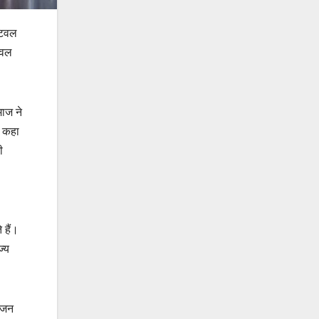
्टिवल
िवल
माज ने
े कहा
ी
 हैं।
ज्य
राजन