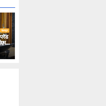
देहरादून
परेड
ीएम
िए