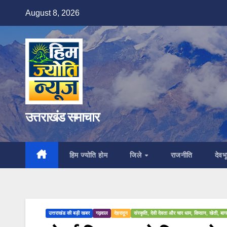
Skip
August 8, 2026
to
content
उत्तराखंड समाचार
हिम ज्योति होम
जिले
राजनीति
देवभू
उत्तराखंड की बड़ी खबर
गढ़वाल
देहरादून
संस्कृति, देवी देवता और चार धाम, किसान, खेती, बाग