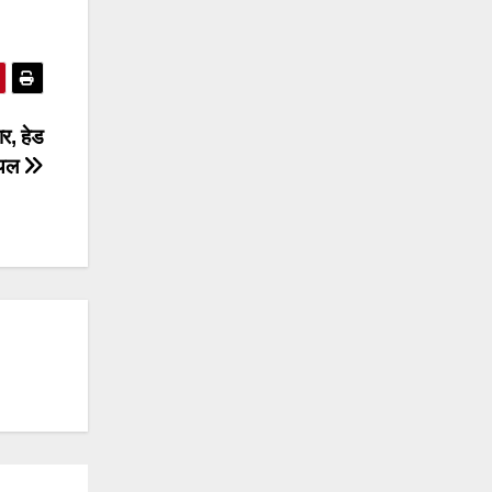
ार, हेड
ायल