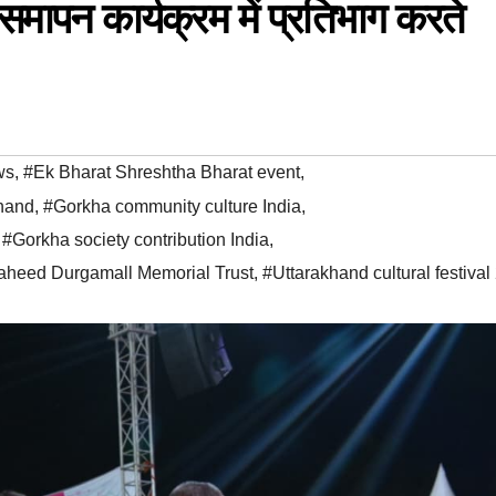
समापन कार्यक्रम में प्रतिभाग करते
ws
,
#Ek Bharat Shreshtha Bharat event
,
khand
,
#Gorkha community culture India
,
,
#Gorkha society contribution India
,
heed Durgamall Memorial Trust
,
#Uttarakhand cultural festival