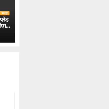
देहरादून
परेड
ीएम
िए