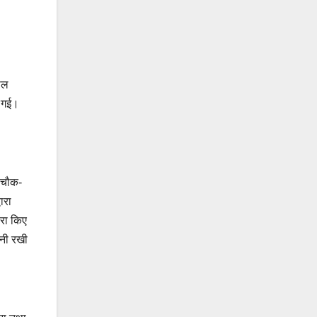
सील
ी गई।
र चौक-
ारा
ारा किए
ानी रखी