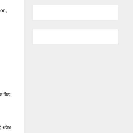
ion
,
ीत किए
हे अवैध