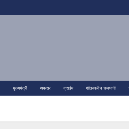
ि
मुख्यमंत्री
अफसर
क्राईम
शीतकालीन राजधानी