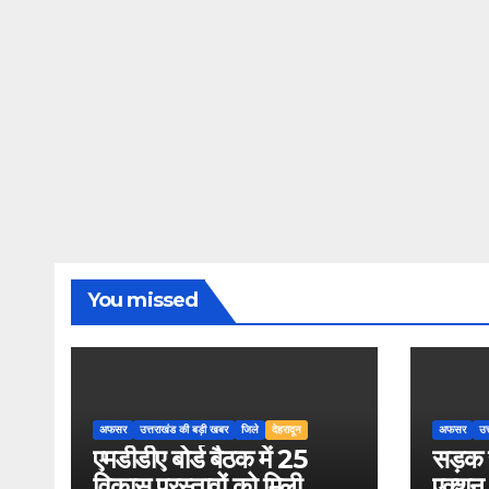
You missed
अफसर
उत्तराखंड की बड़ी खबर
जिले
देहरादून
अफसर
उत
एमडीडीए बोर्ड बैठक में 25
सड़क स
विकास प्रस्तावों को मिली
एक्शन, 