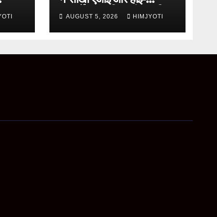
ini
परफॉर्मेंस कंप्यूटिंग की आधुनिक
YOTI
AUGUST 5, 2026
HIMJYOTI
तकनीकें