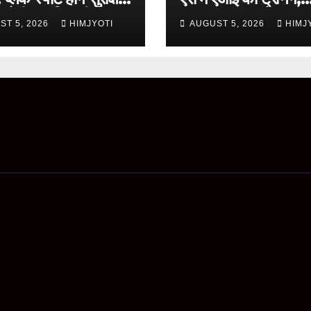
 होगी प्रगति समीक्षा
ChatGPT और Gem
ST 5, 2026
HIMJYOTI
AUGUST 5, 2026
HIMJ
के व्यावहारिक उपयोग पर
फोकस