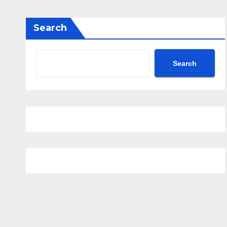
Search
Search