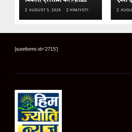
मंजूरी, देहरादून-मसूरी के
हर माह
AUGUST 5, 2026
HIMJYOTI
AUGU
नियोजित विकास को मिलेगी
रफ्तार
[sureforms id='2715']