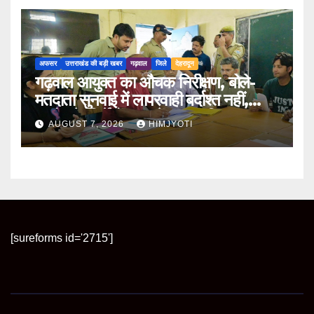
अफसर
उत्तराखंड की बड़ी खबर
गढ़वाल
जिले
देहरादून
गढ़वाल आयुक्त का औचक निरीक्षण, बोले-
मतदाता सुनवाई में लापरवाही बर्दाश्त नहीं,
आयोग के निर्देशों का करें शत-प्रतिशत पालन
AUGUST 7, 2026
HIMJYOTI
[sureforms id='2715']