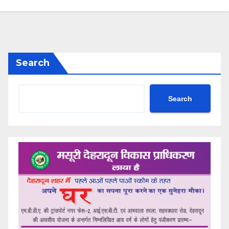
Search
Search