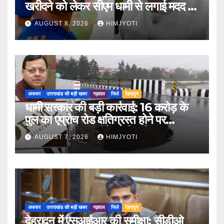
खरीदने को लेकर सीएम धामी से लगाई मदद की
गुहार
AUGUST 8, 2026
HIMJYOTI
अफसर
उत्तराखंड की बड़ी खबर
गढ़वाल
जिले
देहरादून
धामी सरकार की बड़ी कार्रवाई: 16 करोड़ के
पुल का एप्रोच रोड क्षतिग्रस्त होने पर
PWD के तीन इंजीनियर निलंबित
AUGUST 7, 2026
HIMJYOTI
अफसर
उत्तराखंड की बड़ी खबर
गढ़वाल
जिले
देहरादून
देहरादून में एसआईआर की समीक्षा: सीडीओ