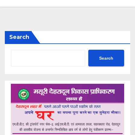
Search
Search