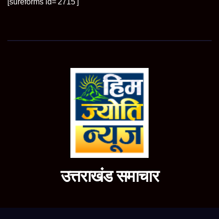
[sureforms id='2715']
उत्तराखंड समाचार