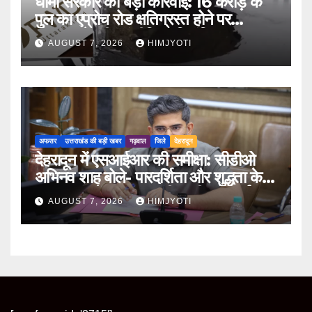
धामी सरकार की बड़ी कार्रवाई: 16 करोड़ के
पुल का एप्रोच रोड क्षतिग्रस्त होने पर
PWD के तीन इंजीनियर निलंबित
AUGUST 7, 2026
HIMJYOTI
अफसर
उत्तराखंड की बड़ी खबर
गढ़वाल
जिले
देहरादून
देहरादून में एसआईआर की समीक्षा: सीडीओ
अभिनव शाह बोले- पारदर्शिता और शुद्धता के
साथ पूरा करें मतदाता सूची पुनरीक्षण कार्य
AUGUST 7, 2026
HIMJYOTI