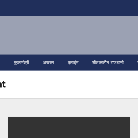
ि
मुख्यमंत्री
अफसर
क्राईम
शीतकालीन राजधानी
nt