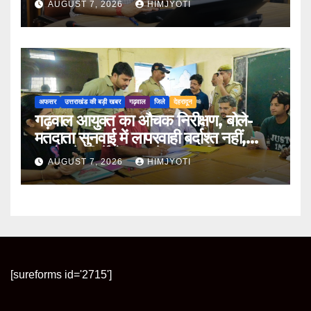
AUGUST 7, 2026
HIMJYOTI
अफसर
उत्तराखंड की बड़ी खबर
गढ़वाल
जिले
देहरादून
गढ़वाल आयुक्त का औचक निरीक्षण, बोले-
मतदाता सुनवाई में लापरवाही बर्दाश्त नहीं,
आयोग के निर्देशों का करें शत-प्रतिशत पालन
AUGUST 7, 2026
HIMJYOTI
[sureforms id='2715']