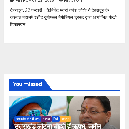
FEBRUARY 22, 2026
HIMJYOTI
देहरादून, 22 फरवरी। कैबिनेट मंत्री गणेश जोशी ने देहरादून के
जसंवत मैदानमें शहीद दुर्गामल्ल मेमोरियल ट्रस्ट द्वारा आयोजित गोर्खा
हिमालयन…
You missed
उत्तराखंड की बड़ी खबर
गढ़वाल
जिले
देहरादून
उत्तराखंड लौटना चाहते हैं ऋषभ, जमीन