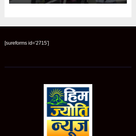
[sureforms id='2715']