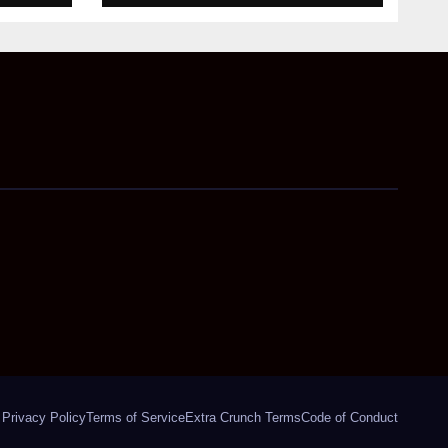
अहम निर्देश
Privacy Policy
Terms of Service
Extra Crunch Terms
Code of Conduct