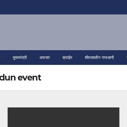
ि
मुख्यमंत्री
अफसर
क्राईम
शीतकालीन राजधानी
dun event