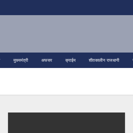
ि
मुख्यमंत्री
अफसर
क्राईम
शीतकालीन राजधानी