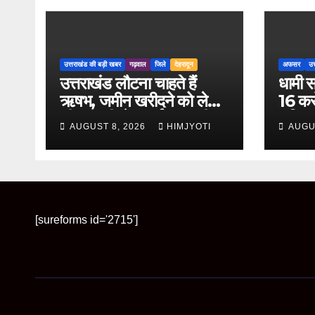
उत्तराखंड की बड़ी खबर
गढ़वाल
जिले
देहरादून
अफसर
उत
उत्तराखंड लौटना चाहते हैं
धामी स
ऋषभ, जमीन खरीदने को लेकर
16 करो
सीएम धामी से लगाई मदद की
क्षति
AUGUST 8, 2026
HIMJYOTI
AUGU
गुहार
तीन इं
[sureforms id='2715']