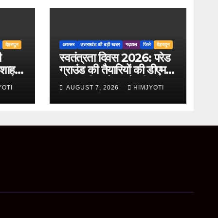
देहरादून
अफसर
उत्तराखंड की बड़ी खबर
गढ़वाल
जिले
देहरादून
ी
स्वतंत्रता दिवस 2026: परेड
 शाह
ग्राउंड की तैयारियों की डीएम
ता के
डॉ. आशीष चौहान ने की
YOTI
AUGUST 7, 2026
HIMJYOTI
ची
समीक्षा, अधिकारियों को दिए
अहम निर्देश