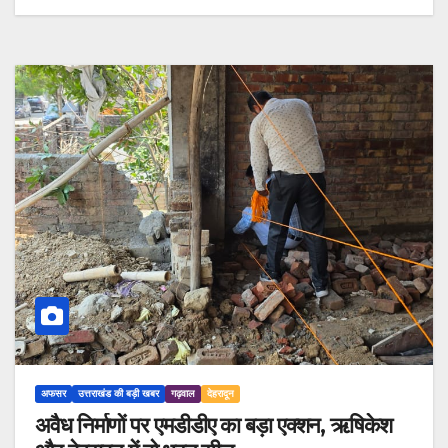
अफसर
उत्तराखंड की बड़ी खबर
गढ़वाल
देहरादून
अवैध निर्माणों पर एमडीडीए का बड़ा एक्शन, ऋषिकेश