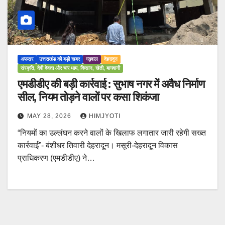
अफसर
उत्तराखंड की बड़ी खबर
गढ़वाल
देहरादून
संस्कृति, देवी देवता और चार धाम, किसान, खेती, बागवानी
एमडीडीए की बड़ी कार्रवाई : सुभाष नगर में अवैध निर्माण
सील, नियम तोड़ने वालों पर कसा शिकंजा
MAY 28, 2026
HIMJYOTI
“नियमों का उल्लंघन करने वालों के खिलाफ लगातार जारी रहेगी सख्त
कार्रवाई”- बंशीधर तिवारी देहरादून। मसूरी-देहरादून विकास
प्राधिकरण (एमडीडीए) ने…