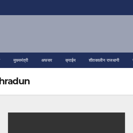
ि
मुख्यमंत्री
अफसर
क्राईम
शीतकालीन राजधानी
ehradun