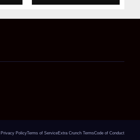
अहम निर्देश
Privacy Policy
Terms of Service
Extra Crunch Terms
Code of Conduct