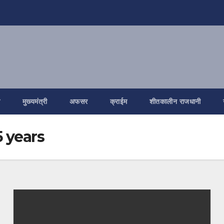
ि
मुख्यमंत्री
अफसर
क्राईम
शीतकालीन राजधानी
 years