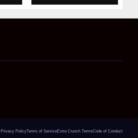
अहम निर्देश
Privacy Policy
Terms of Service
Extra Crunch Terms
Code of Conduct