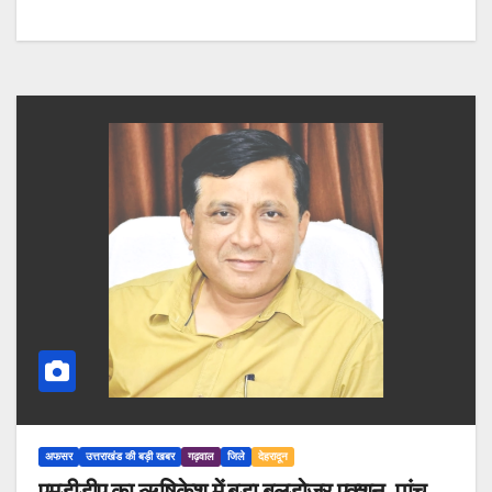
अफसर
उत्तराखंड की बड़ी खबर
गढ़वाल
जिले
देहरादून
एमडीडीए का ऋषिकेश में बड़ा बुलडोजर एक्शन, पांच