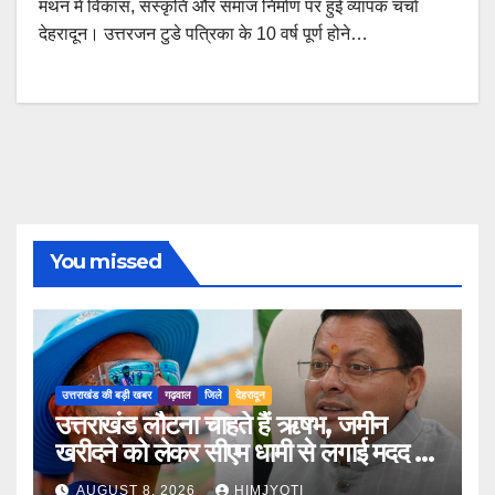
मंथन में विकास, संस्कृति और समाज निर्माण पर हुई व्यापक चर्चा
देहरादून। उत्तरजन टुडे पत्रिका के 10 वर्ष पूर्ण होने…
You missed
उत्तराखंड की बड़ी खबर
गढ़वाल
जिले
देहरादून
उत्तराखंड लौटना चाहते हैं ऋषभ, जमीन
खरीदने को लेकर सीएम धामी से लगाई मदद की
गुहार
AUGUST 8, 2026
HIMJYOTI