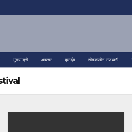
ि
मुख्यमंत्री
अफसर
क्राईम
शीतकालीन राजधानी
tival