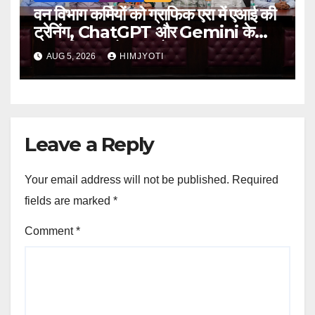
वन विभाग कर्मियों को ग्राफिक एरा में एआई की
ट्रेनिंग, ChatGPT और Gemini के
व्यावहारिक उपयोग पर फोकस
AUG 5, 2026
HIMJYOTI
Leave a Reply
Your email address will not be published.
Required
fields are marked
*
Comment
*