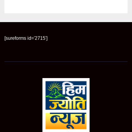
[sureforms id='2715']