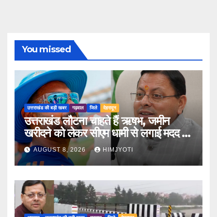
You missed
उत्तराखंड की बड़ी खबर
गढ़वाल
जिले
देहरादून
उत्तराखंड लौटना चाहते हैं ऋषभ, जमीन
खरीदने को लेकर सीएम धामी से लगाई मदद की
गुहार
AUGUST 8, 2026
HIMJYOTI