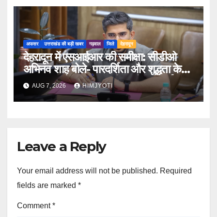
अफसर
उत्तराखंड की बड़ी खबर
गढ़वाल
जिले
देहरादून
देहरादून में एसआईआर की समीक्षा: सीडीओ
अभिनव शाह बोले- पारदर्शिता और शुद्धता के
साथ पूरा करें मतदाता सूची पुनरीक्षण कार्य
AUG 7, 2026
HIMJYOTI
Leave a Reply
Your email address will not be published.
Required
fields are marked
*
Comment
*