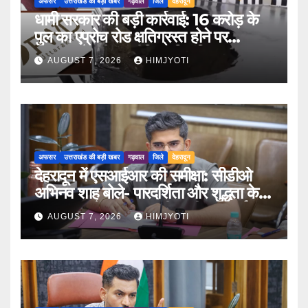
अफसर
उत्तराखंड की बड़ी खबर
गढ़वाल
जिले
देहरादून
धामी सरकार की बड़ी कार्रवाई: 16 करोड़ के
पुल का एप्रोच रोड क्षतिग्रस्त होने पर
PWD के तीन इंजीनियर निलंबित
AUGUST 7, 2026
HIMJYOTI
अफसर
उत्तराखंड की बड़ी खबर
गढ़वाल
जिले
देहरादून
देहरादून में एसआईआर की समीक्षा: सीडीओ
अभिनव शाह बोले- पारदर्शिता और शुद्धता के
साथ पूरा करें मतदाता सूची पुनरीक्षण कार्य
AUGUST 7, 2026
HIMJYOTI