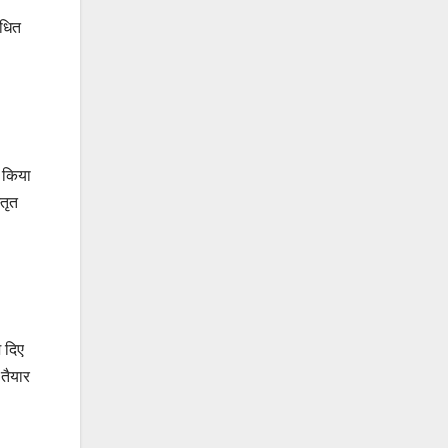
ंधित
ण किया
्तृत
श दिए
 तैयार