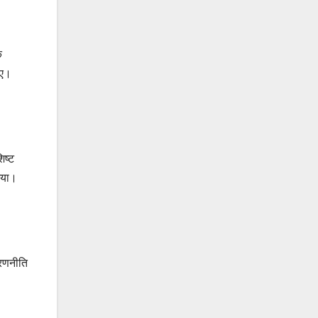
क
गए।
िष्ट
गया।
 रणनीति