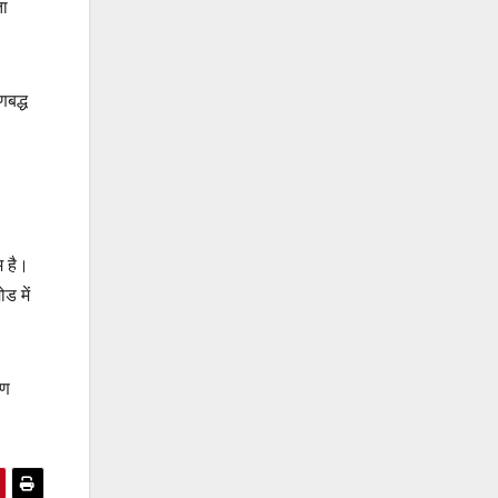
ता
णबद्ध
म है।
ड में
ाण