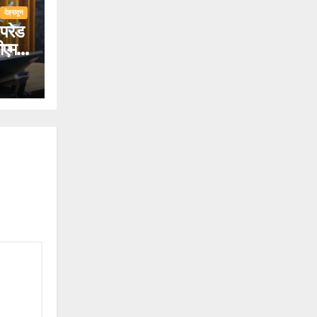
देहरादून
परेड
ीएम
िए