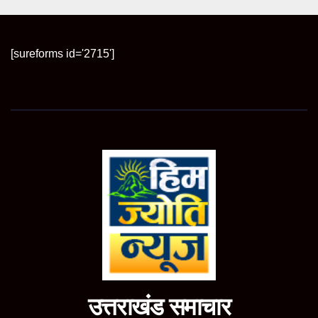
[sureforms id='2715']
उत्तराखंड समाचार