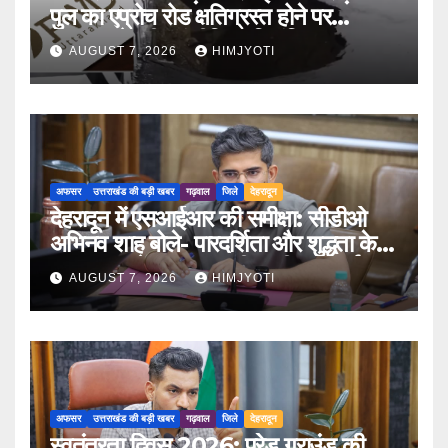
पुल का एप्रोच रोड क्षतिग्रस्त होने पर
PWD के तीन इंजीनियर निलंबित
AUGUST 7, 2026
HIMJYOTI
अफसर
उत्तराखंड की बड़ी खबर
गढ़वाल
जिले
देहरादून
देहरादून में एसआईआर की समीक्षा: सीडीओ
अभिनव शाह बोले- पारदर्शिता और शुद्धता के
साथ पूरा करें मतदाता सूची पुनरीक्षण कार्य
AUGUST 7, 2026
HIMJYOTI
अफसर
उत्तराखंड की बड़ी खबर
गढ़वाल
जिले
देहरादून
स्वतंत्रता दिवस 2026: परेड ग्राउंड की