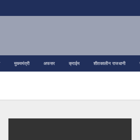
ि
मुख्यमंत्री
अफसर
क्राईम
शीतकालीन राजधानी