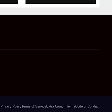
अहम निर्देश
Privacy Policy
Terms of Service
Extra Crunch Terms
Code of Conduct