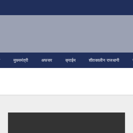
ि
मुख्यमंत्री
अफसर
क्राईम
शीतकालीन राजधानी