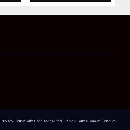
अहम निर्देश
Privacy Policy
Terms of Service
Extra Crunch Terms
Code of Conduct