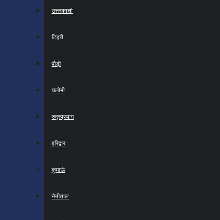
उत्तरकाशी
टिहरी
पौड़ी
चलोमी
रुद्रप्रयाग
हरिद्वार
कुमाऊं
नैनीताल