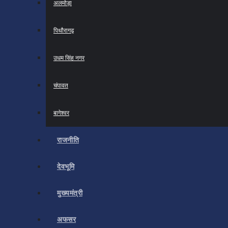
अलमोड़ा
पिथौरागढ़
उधम सिंह नगर
चंपावत
बागेश्वर
राजनीति
देवभूमि
मुख्यमंत्री
अफसर