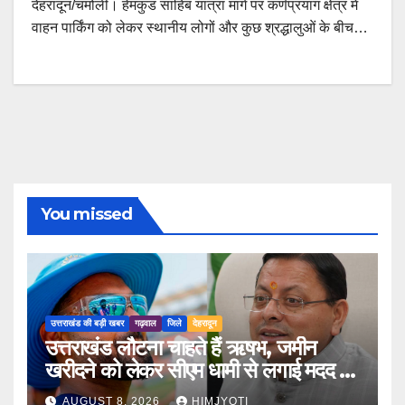
देहरादून/चमोली। हेमकुंड साहिब यात्रा मार्ग पर कर्णप्रयाग क्षेत्र में
वाहन पार्किंग को लेकर स्थानीय लोगों और कुछ श्रद्धालुओं के बीच…
You missed
उत्तराखंड की बड़ी खबर
गढ़वाल
जिले
देहरादून
उत्तराखंड लौटना चाहते हैं ऋषभ, जमीन
खरीदने को लेकर सीएम धामी से लगाई मदद की
गुहार
AUGUST 8, 2026
HIMJYOTI