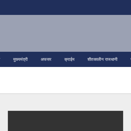
ि
मुख्यमंत्री
अफसर
क्राईम
शीतकालीन राजधानी