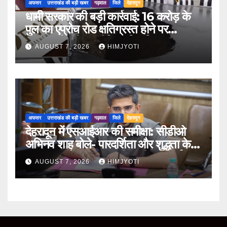
अफसर
उत्तराखंड की बड़ी खबर
गढ़वाल
जिले
देहरादून
धामी सरकार की बड़ी कार्रवाई: 16 करोड़ के
पुल का एप्रोच रोड क्षतिग्रस्त होने पर
PWD के तीन इंजीनियर निलंबित
AUGUST 7, 2026
HIMJYOTI
अफसर
उत्तराखंड की बड़ी खबर
गढ़वाल
जिले
देहरादून
देहरादून में एसआईआर की समीक्षा: सीडीओ
अभिनव शाह बोले- पारदर्शिता और शुद्धता के
साथ पूरा करें मतदाता सूची पुनरीक्षण कार्य
AUGUST 7, 2026
HIMJYOTI