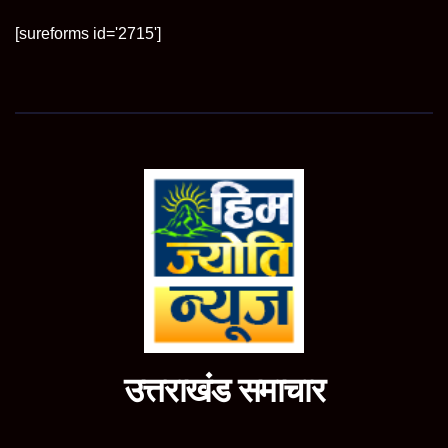
[sureforms id='2715']
उत्तराखंड समाचार