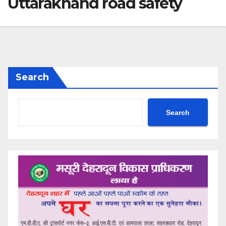
Uttarakhand road safety
Search
Search