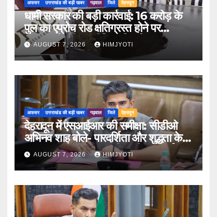
अफसर
उत्तराखंड की बड़ी खबर
गढ़वाल
जिले
देहरादून
धामी सरकार की बड़ी कार्रवाई: 16 करोड़ के
पुल का एप्रोच रोड क्षतिग्रस्त होने पर
PWD के तीन इंजीनियर निलंबित
AUGUST 7, 2026
HIMJYOTI
अफसर
उत्तराखंड की बड़ी खबर
गढ़वाल
जिले
देहरादून
देहरादून में एसआईआर की समीक्षा: सीडीओ
अभिनव शाह बोले- पारदर्शिता और शुद्धता के
साथ पूरा करें मतदाता सूची पुनरीक्षण कार्य
AUGUST 7, 2026
HIMJYOTI