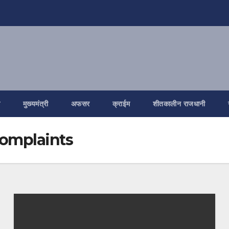
ि
मुख्यमंत्री
अफसर
क्राईम
शीतकालीन राजधानी
complaints