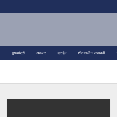
ि
मुख्यमंत्री
अफसर
क्राईम
शीतकालीन राजधानी