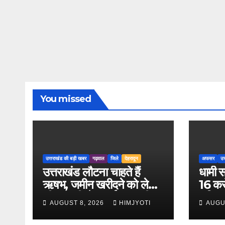
You missed
उत्तराखंड की बड़ी खबर
गढ़वाल
जिले
देहरादून
अफसर
उत
उत्तराखंड लौटना चाहते हैं
धामी स
ऋषभ, जमीन खरीदने को लेकर
16 करो
सीएम धामी से लगाई मदद की
क्षति
AUGUST 8, 2026
HIMJYOTI
AUGU
गुहार
तीन इं