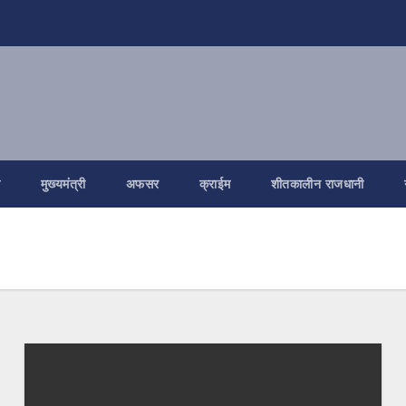
ि
मुख्यमंत्री
अफसर
क्राईम
शीतकालीन राजधानी