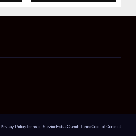
पालन
Privacy Policy
Terms of Service
Extra Crunch Terms
Code of Conduct