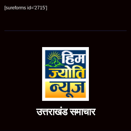
[sureforms id='2715']
उत्तराखंड समाचार