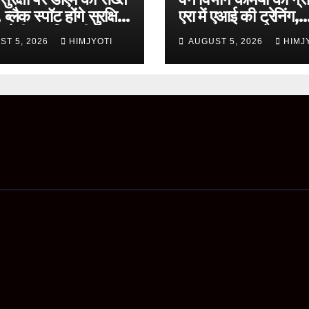
ब्लैक स्पॉट होंगे सुरक्षित,
एरा में एआई की ट्रेनिंग,
 होगी प्रगति समीक्षा
ChatGPT और Gem
ST 5, 2026
HIMJYOTI
AUGUST 5, 2026
HIMJ
के व्यावहारिक उपयोग पर
फोकस