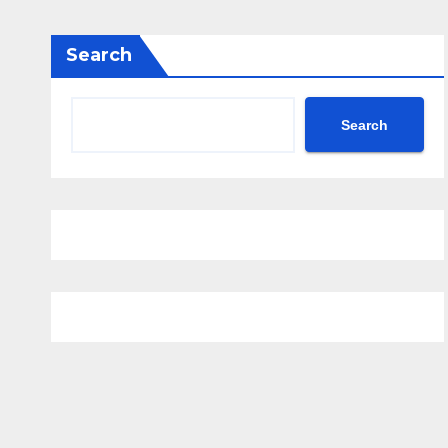
Search
Search