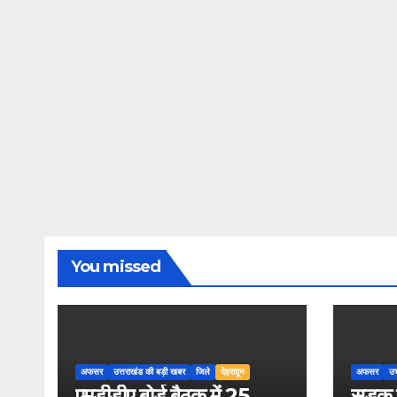
You missed
अफसर
उत्तराखंड की बड़ी खबर
जिले
देहरादून
अफसर
उत
एमडीडीए बोर्ड बैठक में 25
सड़क स