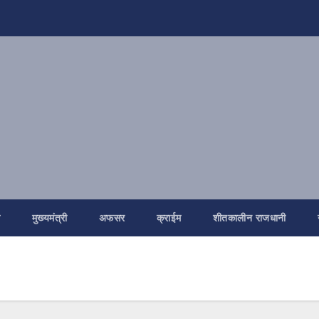
ि
मुख्यमंत्री
अफसर
क्राईम
शीतकालीन राजधानी