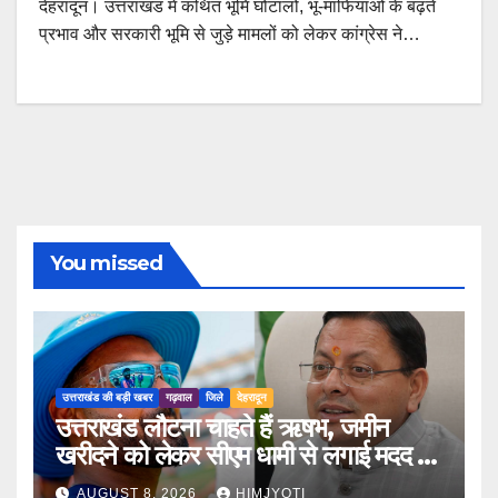
देहरादून। उत्तराखंड में कथित भूमि घोटालों, भू-माफियाओं के बढ़ते
प्रभाव और सरकारी भूमि से जुड़े मामलों को लेकर कांग्रेस ने…
You missed
उत्तराखंड की बड़ी खबर
गढ़वाल
जिले
देहरादून
उत्तराखंड लौटना चाहते हैं ऋषभ, जमीन
खरीदने को लेकर सीएम धामी से लगाई मदद की
गुहार
AUGUST 8, 2026
HIMJYOTI