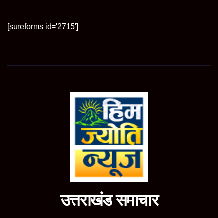
[sureforms id='2715']
उत्तराखंड समाचार