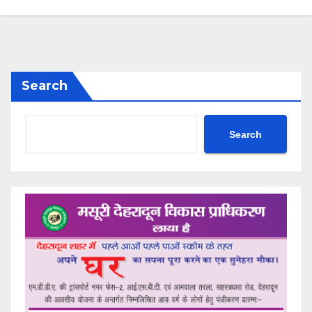
Search
Search