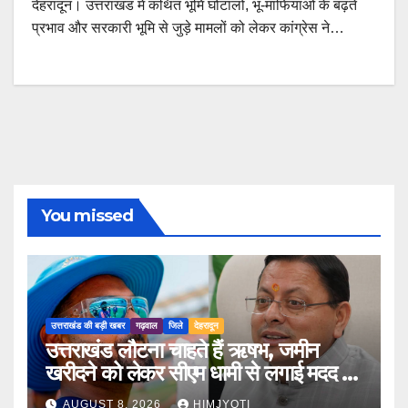
देहरादून। उत्तराखंड में कथित भूमि घोटालों, भू-माफियाओं के बढ़ते
प्रभाव और सरकारी भूमि से जुड़े मामलों को लेकर कांग्रेस ने…
You missed
उत्तराखंड की बड़ी खबर
गढ़वाल
जिले
देहरादून
उत्तराखंड लौटना चाहते हैं ऋषभ, जमीन
खरीदने को लेकर सीएम धामी से लगाई मदद की
गुहार
AUGUST 8, 2026
HIMJYOTI